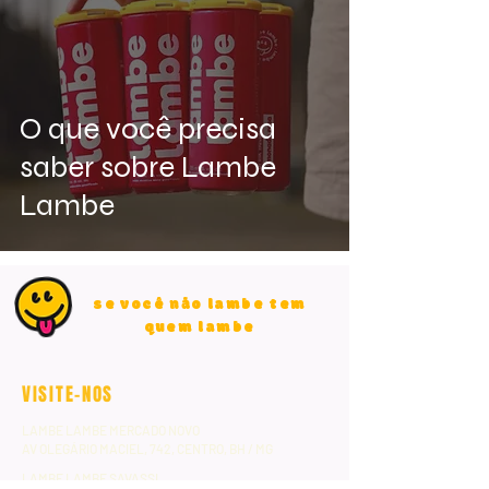
O que você precisa
saber sobre Lambe
Lambe
se você não lambe tem
quem lambe
VISITE-NOS
LAMBE LAMBE MERCADO NOVO
AV OLEGÁRIO MACIEL, 742, CENTRO, BH / MG
LAMBE LAMBE SAVASSI