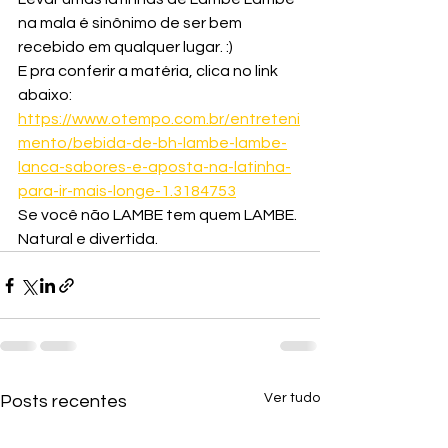
na mala é sinônimo de ser bem 
recebido em qualquer lugar. :)
E pra conferir a matéria, clica no link 
abaixo:
https://www.otempo.com.br/entreteni
mento/bebida-de-bh-lambe-lambe-
lanca-sabores-e-aposta-na-latinha-
para-ir-mais-longe-1.3184753
Se você não LAMBE tem quem LAMBE.
Natural e divertida.
Ver tudo
Posts recentes