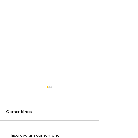
Comentários
Lambe Lambe lança
O que você preci
Escreva um comentário