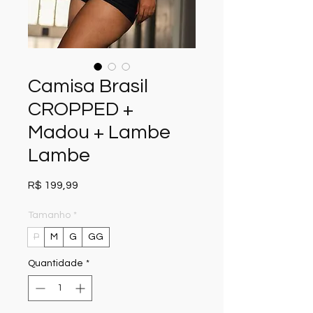
Camisa Brasil
CROPPED +
Madou + Lambe
Lambe
Preço
R$ 199,99
Tamanho
*
P
M
G
GG
Quantidade
*