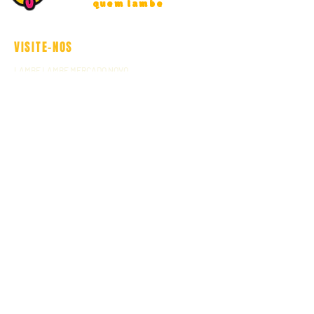
quem lambe
VISITE-NOS
LAMBE LAMBE MERCADO NOVO
AV OLEGÁRIO MACIEL, 742, CENTRO, BH / MG
LAMBE LAMBE SAVASSI
RUA SERGIPE, 1437, SAVASSI, BH
LAMBE LAMBE RAUL
AV AMAZONAS, 1049, 2º ANDAR, CENTRO, BH
LAMBE LAMBE PORÃO
AV OLEGÁRIO MACIEL, 748, MERCADO NOVO,
PISO SUBTERRÂNEO, CENTRO, BH / MG
LAMBE LAMBE RIO
RUA MORAIS E VALE, 43, LAPA, RIO DE JANEIRO / RJ
CONTATOS
GERAL
CONTATO@BEBALAMBELAMBE.COM.BR
PARCERIAS, FESTAS E EVENTOS
COMERCIAL@BEBALAMBELAMBE.COM.BR