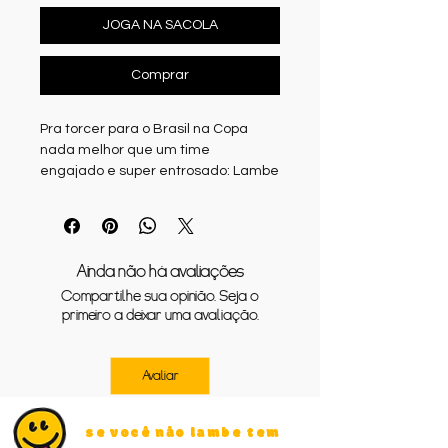
JOGA NA SACOLA
Comprar
Pra torcer para o Brasil na Copa
nada melhor que um time
engajado e super entrosado: Lambe
Lambe e Madou.
Modelo CROPPED.
Escolha seu tamanho e se prepare
na torcida.
Ainda não há avaliações
Compartilhe sua opinião. Seja o
primeiro a deixar uma avaliação.
Avaliar
se você não lambe tem